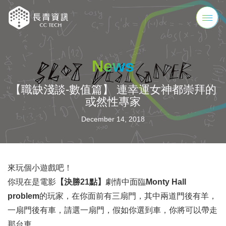
News
【職缺淺談-數值篇】 連幸運女神都崇拜的
或然性專家
December 14, 2018
來玩個小遊戲吧！
你現在是電影
【決勝21點】
劇情中面臨
Monty Hall
problem
的玩家，在你面前有三扇門，其中兩道門後有羊，
一扇門後有車，請選一扇門，假如你選到車，你將可以帶走
那台車。