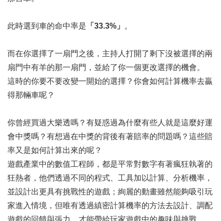
此時選到車的命中率是
「33.3%」
。
而在你選擇了一扇門之後，主持人打開了剩下沒被選擇的兩
扇門中有羊的那一扇門，並給了你一個更改選擇的機會。
這時的你要不要改變一開始的選擇？你會如何計算機率去贏
得那輛車呢？
你曾經買過大樂透嗎？有疑惑過為什麼有些人就是這麼好運
會中獎嗎？有想過在中獎的背後有著賠率的問題嗎？這些賠
率又是如何計算出來的呢？
遊戲產業中的數值工程師，都是平常對數字有著瘋狂執著的
狂熱者，他們透過不同的程式、工具加以計算、分析機率，
並設計出更具有挑戰性的遊戲；絢麗的動畫雖然能夠吸引玩
家進入情境，但唯有透過縝密計算機率的方法去設計、調配
遊戲的回饋與張力，才能帶給玩家遊戲中的趣味與挑戰。